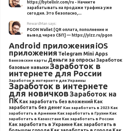
https://bytelixir.com/ru - Начните
зарабатывать на продаже трафика уже
сегодня. Это безопасно,...
RewardMan says:
PGON Wallet [QR оплата, пополнение и
вывод через СБП] — https://yizz.ru/pgon
Android приложения
iOS
приложения
Telegram Mini Apps
Деньги за опросы
Заработок
Банковские карты
Заработок в
базовые навыки
интернете для России
Заработок в интернете для Украины
Заработок в интернете
для новичков
Заработок на
ПК
Как заработать без вложений
Как
заработать без денег
Как заработать в 2023
Как
заработать в Армении
Как заработать в Грузии
Как
заработать в Казахстане
Как заработать в России
Как заработать в Украине
Как заработать в
большом городе
Как заработать в городе
Как