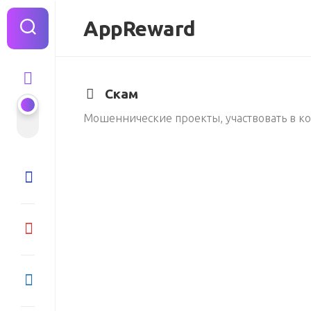
Перейти
к
AppReward
содержанию
Скам
Мошеннические проекты, участвовать в к