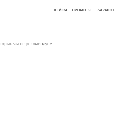
КЕЙСЫ
ПРОМО
ЗАРАБОТ
БОНУСЫ
МИКР
КЕШБЭК
АКТИ
оторых мы не рекомендуем.
АКТИВНОСТИ
ПОДР
ФРИЛ
УДАЛ
РАБО
МИКР
ПАСС
БУРЖ