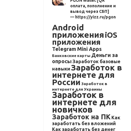
PGON Wallet [QR
оплата, пополнение и
вывод через СБП]
— https://yizz.ru/pgon
Android
приложения
iOS
приложения
Telegram Mini Apps
Деньги за
Банковские карты
опросы
Заработок базовые
Заработок в
навыки
интернете для
России
Заработок в
интернете для Украины
Заработок в
интернете для
новичков
Заработок на ПК
Как
заработать без вложений
Как заработать без денег