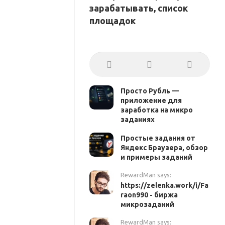
зарабатывать, список
площадок
Просто Рубль —
приложение для
заработка на микро
заданиях
Простые задания от
Яндекс Браузера, обзор
и примеры заданий
RewardMan says:
https://zelenka.work/i/Fa
raon990 - биржа
микрозаданий
RewardMan says: