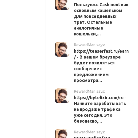
Пользуюсь Cashinout как
основным кошельком
для повседневных
трат. Остальные
аналогичные
кошельки,...
RewardMan says:
https://teaserfast.ru/earn
/ - В вашем браузере
будет появляться
сообщение с
предложением
просмотра...
RewardMan says:
https://bytelixir.com/ru -
Начните зарабатывать
на продаже трафика
уже сегодня. Это
безопасно,...
RewardMan says: