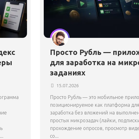
декс
Просто Рубль — прило
еры
для заработка на микр
заданиях
15.07.2026
рограмма
Просто Рубль — это мобильное прил
позиционируемое как платформа для
ние
заработка без вложений на выполне
простых микрозадач (лайки, подписки
ь
прохождение опросов, просмотр вид
..
со...