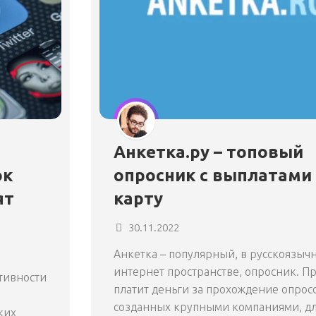
Анкетка.ру – топовый
ок
опросник с выплатами
ят
карту
30.11.2022
Анкетка – популярный, в русскоязыч
интернет пространстве, опросник. П
ктивности
платит деньги за прохождение опрос
созданных крупными компаниями, д
ких