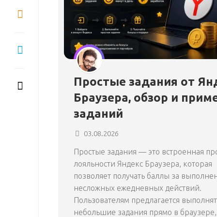
Простые задания от Ян
Браузера, обзор и прим
заданий
03.08.2026
Простые задания — это встроенная п
лояльности Яндекс Браузера, которая
позволяет получать баллы за выполне
несложных ежедневных действий.
Пользователям предлагается выполнят
небольшие задания прямо в браузере,.