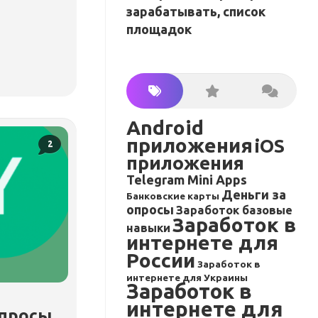
зарабатывать, список
площадок
Android
приложения
iOS
2
приложения
Telegram Mini Apps
Деньги за
Банковские карты
опросы
Заработок базовые
Заработок в
навыки
интернете для
России
Заработок в
интернете для Украины
Заработок в
интернете для
опросы