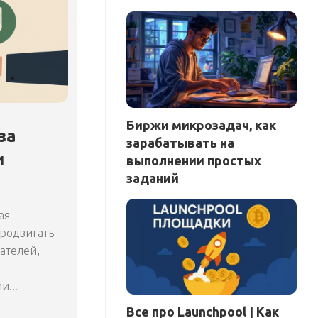
Биржи микрозадач, как
за
зарабатывать на
и
выполнении простых
заданий
ая
родвигать
ателей,
...
Все про Launchpool | Как