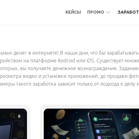
КЕЙСЫ
ПРОМО
ЗАРАБОТ
БОНУСЫ
МИКР
КЕШБЭК
АКТИ
ных денег в интернете! В наши дни, что бы зарабатывать
АКТИВНОСТИ
ПОДР
тройством на платформе Android или iOS. Существует множ
ФРИЛ
которых, вы получаете денежное вознаграждение. Задания
УДАЛ
просмотра видео и установки приложений, до продажи фо
змеры такого заработка зависит только от подхода к делу 
РАБО
МИКР
ПАСС
БУРЖ
0