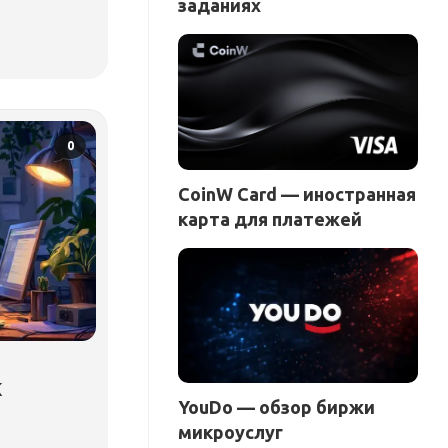
заданиях
0
CoinW Card — иностранная
карта для платежей
к
YouDo — обзор биржи
микроуслуг