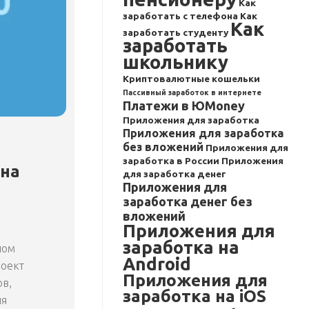
Как
заработать с телефона
Как
Как
заработать студенту
заработать
школьнику
Криптовалютные кошельки
Пассивный заработок в интернете
Платежи в ЮMoney
Приложения для заработка
Приложения для заработка
без вложений
Приложения для
заработка в России
Приложения
 на
для заработка денег
Приложения для
заработка денег без
вложений
Приложения для
заработка на
ном
Android
роект
Приложения для
ов,
заработка на iOS
ля