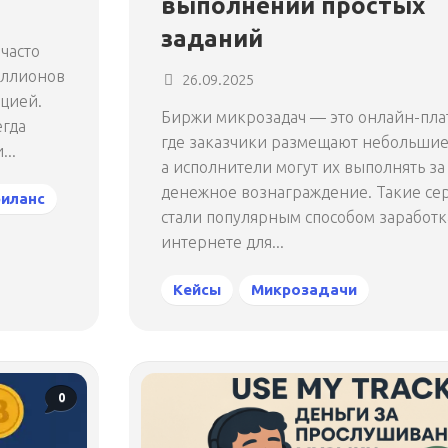
выполнении простых
заданий
часто
иллионов
26.09.2025
цией.
Биржи микрозадач — это онлайн-пл
егда
где заказчики размещают небольшие
..
а исполнители могут их выполнять за
денежное вознаграждение. Такие се
иланс
стали популярным способом заработк
интернете для...
Кейсы
Микрозадачи
0