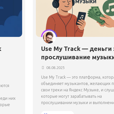
к
Use My Track — деньги 
прослушивание музык
08.08.2025
Use My Track — это платформа, котор
объединяет музыкантов, желающих п
яются
свои треки на Яндекс Музыке, и слуш
которые могут зарабатывать на
реди них
прослушивании музыки и выполнении
торые