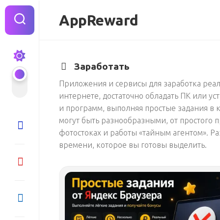
Перейти
к
AppReward
содержанию
Заработать
Приложения и сервисы для заработка реаль
интернете, достаточно обладать ПК или ус
и программ, выполняя простые задания в 
могут быть разнообразными, от простого 
фотостоках и работы «тайным агентом». Ра
времени, которое вы готовы выделить.