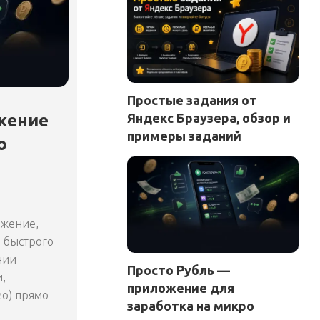
Простые задания от
жение
Яндекс Браузера, обзор и
примеры заданий
о
ожение,
 быстрого
нии
Просто Рубль —
,
приложение для
ео) прямо
заработка на микро