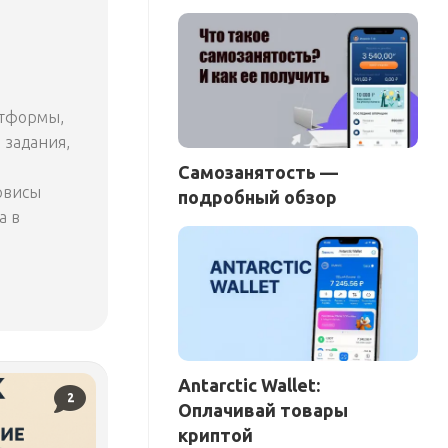
атформы,
 задания,
Самозанятость —
рвисы
подробный обзор
а в
Antarctic Wallet:
2
Оплачивай товары
криптой