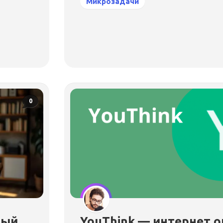
Микрозадачи
0
ный
YouThink — интернет 