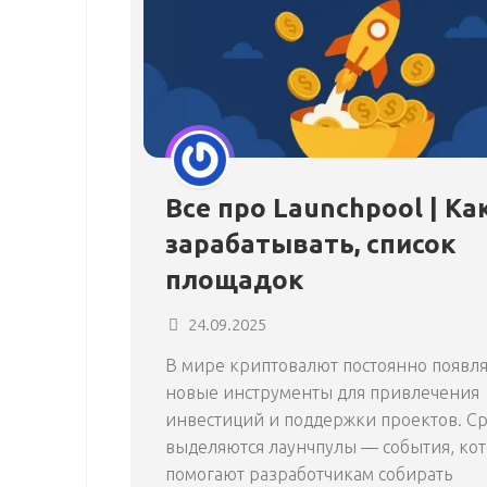
Все про Launchpool | Ка
зарабатывать, список
площадок
24.09.2025
В мире криптовалют постоянно появл
новые инструменты для привлечения
инвестиций и поддержки проектов. С
выделяются лаунчпулы — события, ко
помогают разработчикам собирать