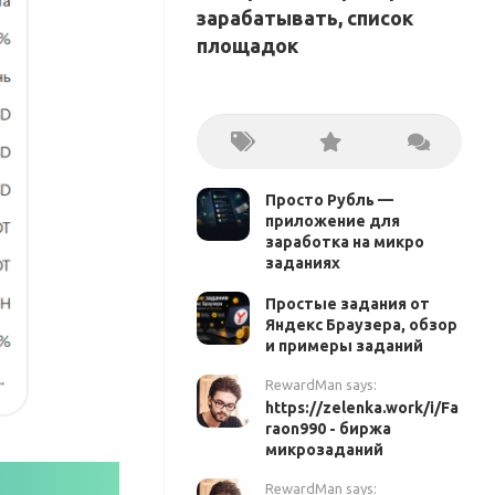
зарабатывать, список
площадок
Просто Рубль —
приложение для
заработка на микро
заданиях
Простые задания от
Яндекс Браузера, обзор
и примеры заданий
RewardMan says:
https://zelenka.work/i/Fa
raon990 - биржа
микрозаданий
RewardMan says: