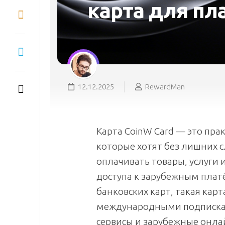
карта для пл
12.12.2025
RewardMan
Карта CoinW Card — это пра
которые хотят без лишних 
оплачивать товары, услуги 
доступа к зарубежным пла
банковских карт, такая кар
международными подпискам
сервисы и зарубежные онл