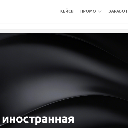
КЕЙСЫ
ПРОМО
ЗАРАБОТ
БОНУСЫ
МИКР
КЕШБЭК
АКТИ
АКТИВНОСТИ
ПОДР
ФРИЛ
УДАЛ
РАБО
МИКР
ПАСС
БУРЖ
 иностранная