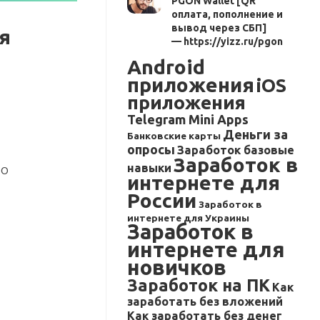
PGON Wallet [QR
оплата, пополнение и
вывод через СБП]
я
— https://yizz.ru/pgon
Android
приложения
iOS
приложения
Telegram Mini Apps
Деньги за
Банковские карты
опросы
Заработок базовые
Заработок в
навыки
по
интернете для
России
Заработок в
интернете для Украины
Заработок в
интернете для
новичков
Заработок на ПК
Как
заработать без вложений
Как заработать без денег