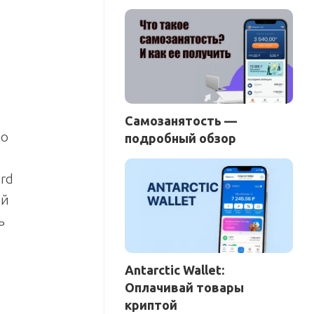
Самозанятость —
но
подробный обзор
rd
ой
ь
Antarctic Wallet:
Оплачивай товары
криптой