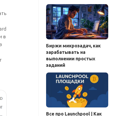
ать
ard
и в
з
Биржи микрозадач, как
зарабатывать на
выполнении простых
т
заданий
Все про Launchpool | Как