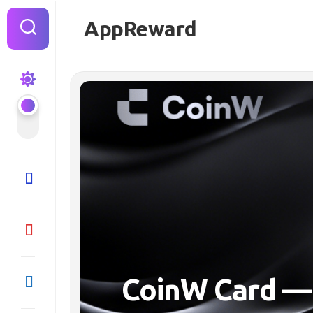
Перейти
к
AppReward
содержанию
CoinW Card —