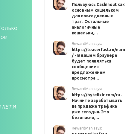
Пользуюсь Cashinout как
основным кошельком
для повседневных
трат. Остальные
 Только
аналогичные
кошельки,...
ное
RewardMan says:
https://teaserfast.ru/earn
/ - В вашем браузере
будет появляться
сообщение с
предложением
просмотра...
RewardMan says:
https://bytelixir.com/ru -
Начните зарабатывать
на продаже трафика
 ЛЕТ И
уже сегодня. Это
безопасно,...
RewardMan says: