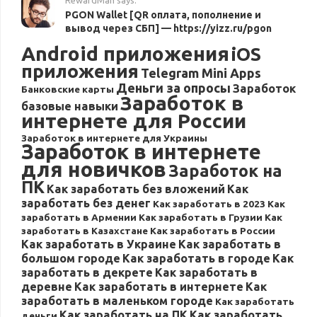
PGON Wallet [QR оплата, пополнение и
вывод через СБП] — https://yizz.ru/pgon
Android приложения
iOS
приложения
Telegram Mini Apps
Деньги за опросы
Заработок
Банковские карты
Заработок в
базовые навыки
интернете для России
Заработок в интернете для Украины
Заработок в интернете
для новичков
Заработок на
ПК
Как заработать без вложений
Как
заработать без денег
Как заработать в 2023
Как
заработать в Армении
Как заработать в Грузии
Как
заработать в Казахстане
Как заработать в России
Как заработать в Украине
Как заработать в
большом городе
Как заработать в городе
Как
заработать в декрете
Как заработать в
деревне
Как заработать в интернете
Как
заработать в маленьком городе
Как заработать
Как заработать на ПК
Как заработать
деньги