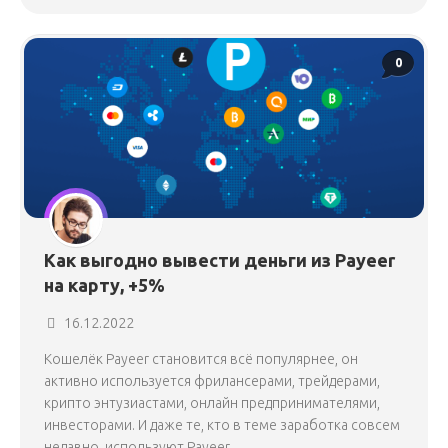
0
Как выгодно вывести деньги из Payeer
на карту, +5%
16.12.2022
Кошелёк Payeer становится всё популярнее, он
активно используется фрилансерами, трейдерами,
крипто энтузиастами, онлайн предпринимателями,
инвесторами. И даже те, кто в теме заработка совсем
недавно, используют Payeer...