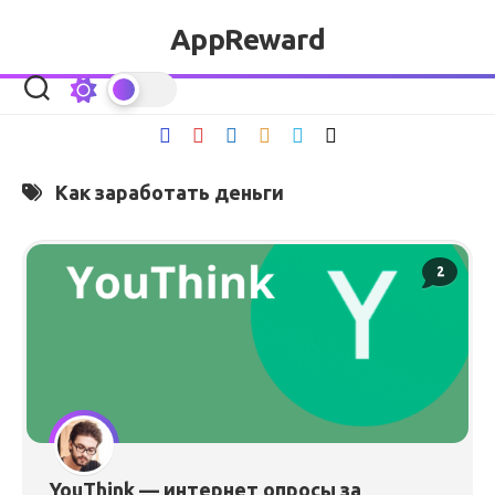
Перейти
AppReward
к
содержанию
Как заработать деньги
2
YouThink — интернет опросы за