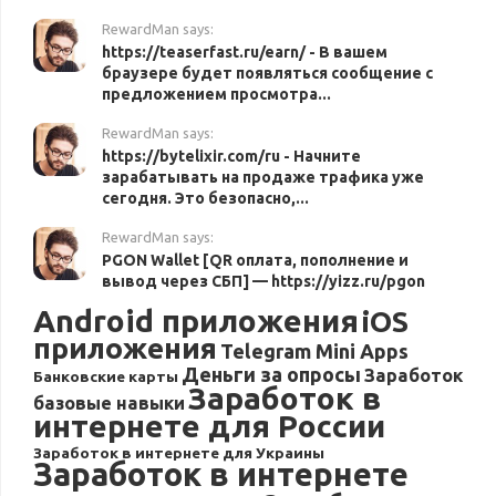
RewardMan says:
https://teaserfast.ru/earn/ - В вашем
браузере будет появляться сообщение с
предложением просмотра...
RewardMan says:
https://bytelixir.com/ru - Начните
зарабатывать на продаже трафика уже
сегодня. Это безопасно,...
RewardMan says:
PGON Wallet [QR оплата, пополнение и
вывод через СБП] — https://yizz.ru/pgon
Android приложения
iOS
приложения
Telegram Mini Apps
Деньги за опросы
Заработок
Банковские карты
Заработок в
базовые навыки
интернете для России
Заработок в интернете для Украины
Заработок в интернете