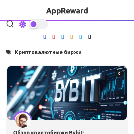
Перейти
AppReward
к
содержанию
Криптовалютные биржи
0
Обзор криптобиржи Bybit: