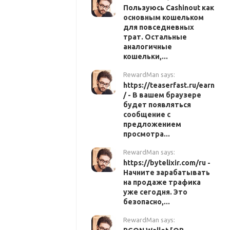
Пользуюсь Cashinout как
основным кошельком
для повседневных
трат. Остальные
аналогичные
кошельки,...
RewardMan says:
https://teaserfast.ru/earn
/ - В вашем браузере
будет появляться
сообщение с
предложением
просмотра...
RewardMan says:
https://bytelixir.com/ru -
Начните зарабатывать
на продаже трафика
уже сегодня. Это
безопасно,...
RewardMan says: