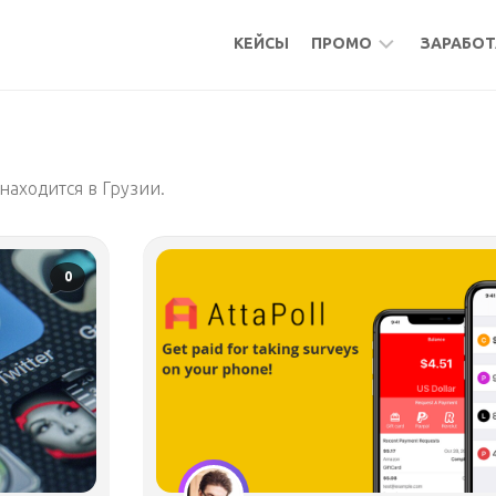
КЕЙСЫ
ПРОМО
ЗАРАБОТ
БОНУСЫ
МИКР
КЕШБЭК
АКТИ
 находится в Грузии.
АКТИВНОСТИ
ПОДР
ФРИЛ
УДАЛ
0
РАБО
МИКР
ПАСС
БУРЖ