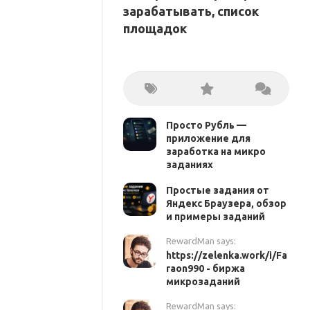
зарабатывать, список
площадок
Просто Рубль —
приложение для
заработка на микро
заданиях
Простые задания от
Яндекс Браузера, обзор
и примеры заданий
RewardMan says:
https://zelenka.work/i/Fa
raon990 - биржа
микрозаданий
RewardMan says: