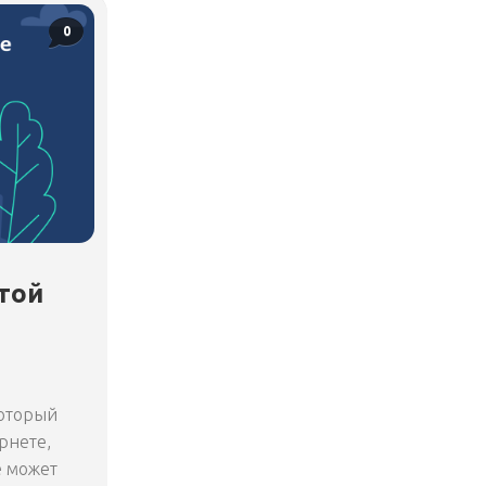
0
той
который
рнете,
е может