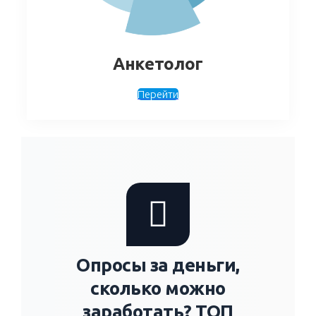
Анкетолог
Перейти
Опросы за деньги,
сколько можно
заработать? ТОП