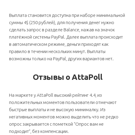
Выплата становится доступна при наборе минимальной
суммы 4$ (250 рублей), для получения денег нужно
сделать запрос в разделе Balance, нажав на значок
платёжной системы PayPal. Далее выплата происходит
в автоматическом режиме, деньги приходят как
правило в течении нескольких минут. Выплаты
возможны только на PayPal, других вариантов нет.
Отзывы о AttaPoll
На маркете у AttaPoll высокий рейтинг 4.4, из
положительных моментов пользователи отмечают
быстрые выплаты и не высокую минималку. Из
негативных моментов можно выделить что не редко
опрос закрывается с пометкой “Опрос вам не
подходит”, без компенсации.