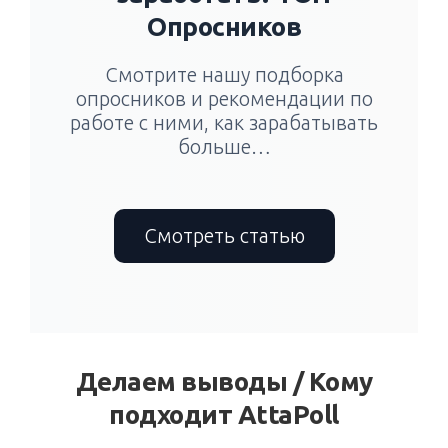
Опросников
Смотрите нашу подборка
опросников и рекомендации по
работе с ними, как зарабатывать
больше…
Смотреть статью
Делаем выводы / Кому
подходит AttaPoll