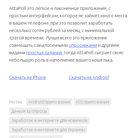
AttaPoll это лёгкое и лаконичное приложение, с
простым интерфейсом, которое не займёт много места
в вашем телефоне, при это позволит заработать
несколько сотен рублей за месяц, с минимальной
тратой времени. Лучше всего это приложение
совмещать с аналогичными
опросниками
и другими
видами
простых заданий
, тогда AttaPoll сыграет свою
небольшую роль в наполнение вашего кошелька.
Скачать на iPhone
Скачать на Android
Метки:
Android приложения
iOS приложения
Деньги за опросы
Заработок в интернете для новичков
Заработок в интернете для Украины