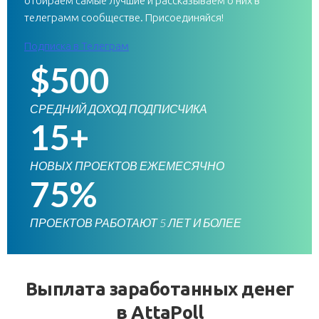
отбираем самые лучшие и рассказываем о них в
телеграмм сообществе. Присоединяйся!
Подписка в Телеграм
$500
СРЕДНИЙ ДОХОД ПОДПИСЧИКА
15+
НОВЫХ ПРОЕКТОВ ЕЖЕМЕСЯЧНО
75%
ПРОЕКТОВ РАБОТАЮТ 5 ЛЕТ И БОЛЕЕ
Выплата заработанных денег
в AttaPoll