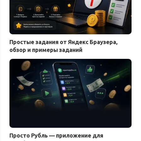
Простые задания от Яндекс Браузера,
обзор и примеры заданий
Просто Рубль — приложение для