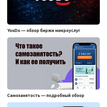
YouDo — обзор биржи микроуслуг
Самозанятость — подробный обзор