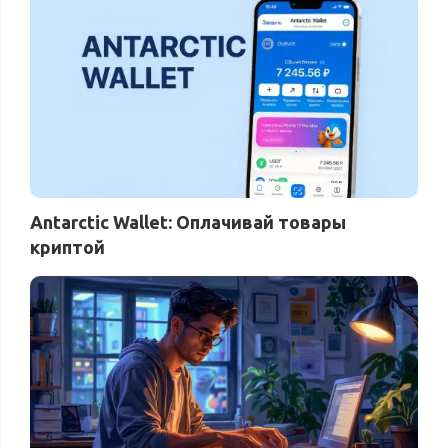
Antarctic Wallet: Оплачивай товары
криптой