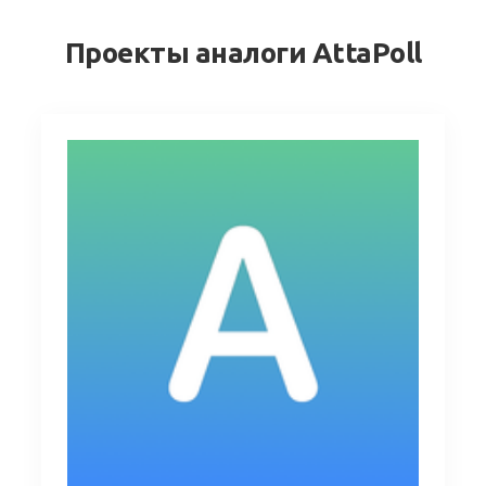
Проекты аналоги AttaPoll