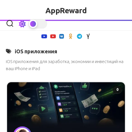
Перейти
AppReward
к
содержанию
iOS приложения
iOS приложения для заработка, экономии и инвестиций на
ваш iPhone и iPad
0