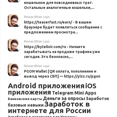
кошельком для повседневных трат.
Остальные аналогичные кошельки,...
RewardMan says:
https://teaserfast.ru/earn/ - В вашем
браузере будет появляться сообщение с
предложением просмотра...
RewardMan says:
https://bytelixir.com/ru - Начните
зарабатывать на продаже трафика уже
сегодня. Это безопасно,...
RewardMan says:
PGON Wallet [QR оплата, пополнение и
вывод через СБП] — https://yizz.ru/pgon
Android приложения
iOS
приложения
Telegram Mini Apps
Деньги за опросы
Заработок
Банковские карты
Заработок в
базовые навыки
интернете для России
Заработок в интернете для Украины