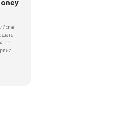
Money
ийская
ршать
за её
ервис