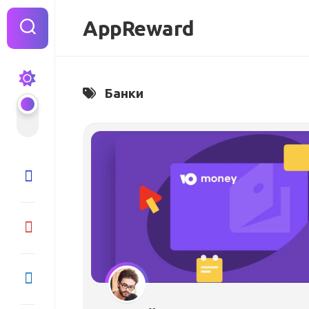
Перейти
к
AppReward
содержанию
Банки