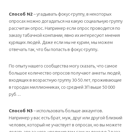
Способ N2
– угадывать фокус-группу, в некоторых
опросах можно догадаться на какую социальную группу
рассчитан опрос. Например если опрос проводится по
заказу табачной компании, явно их интересуют мнения
курящих людей. Даже если мы не курим, мы можем
отвечать так, что бы попасть в фокус-группу.
По опыту нашего сообщества могу сказать, что самое
большое количество опросов получают анкеты людей,
входящих в возрастную группу 30-50 лет, проживающие
в городах миллионниках, со средней ЗП выше 50 000
руб…
Способ N3
– использовать больше аккаунтов.
Например у вас есть брат, муж, друг или другой близкий
человек, который не участвует в опросах, но вы можете
делать это за него, увеличив тем самым доход в 2 раза.