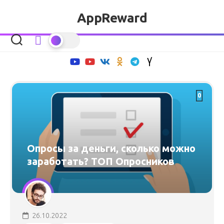
Перейти
AppReward
к
содержанию
0
Опросы за деньги, сколько можно
заработать? ТОП Опросников
26.10.2022