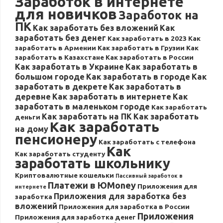
Заработок в интернете
для новичков
Заработок на
ПК
Как заработать без вложений
Как
заработать без денег
Как заработать в 2023
Как
заработать в Армении
Как заработать в Грузии
Как
заработать в Казахстане
Как заработать в России
Как заработать в Украине
Как заработать в
большом городе
Как заработать в городе
Как
заработать в декрете
Как заработать в
деревне
Как заработать в интернете
Как
заработать в маленьком городе
Как заработать
Как заработать на ПК
Как заработать
деньги
Как заработать
на дому
пенсионеру
Как заработать с телефона
Как
Как заработать студенту
заработать школьнику
Криптовалютные кошельки
Пассивный заработок в
Платежи в ЮMoney
Приложения для
интернете
Приложения для заработка без
заработка
вложений
Приложения для заработка в России
Приложения
Приложения для заработка денег