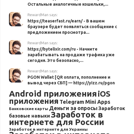
Остальные аналогичные кошельки,...
RewardMan says:
https://teaserfast.ru/earn/ - В вашем
браузере будет появляться сообщение с
предложением просмотра...
RewardMan says:
https://bytelixir.com/ru - Начните
зарабатывать на продаже трафика уже
сегодня. Это безопасно,...
RewardMan says:
PGON Wallet [QR оплата, пополнение и
вывод через СБП] — https://yizz.ru/pgon
Android приложения
iOS
приложения
Telegram Mini Apps
Деньги за опросы
Заработок
Банковские карты
Заработок в
базовые навыки
интернете для России
Заработок в интернете для Украины