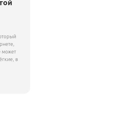
той
который
рнете,
е может
ёгкие, в