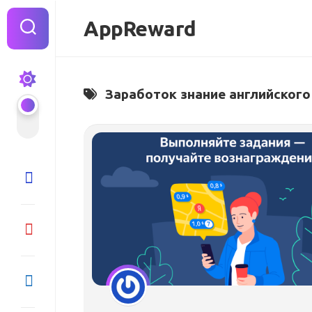
Перейти
к
AppReward
содержанию
Заработок знание английского