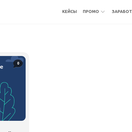
КЕЙСЫ
ПРОМО
ЗАРАБОТ
БОНУСЫ
МИКР
КЕШБЭК
АКТИ
АКТИВНОСТИ
ПОДР
ФРИЛ
0
УДАЛ
РАБО
МИКР
ПАСС
БУРЖ