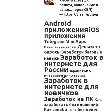
PGON Wallet [QR
оплата, пополнение и
вывод через СБП]
— https://yizz.ru/pgon
Android
приложения
iOS
приложения
Telegram Mini Apps
Деньги за
Банковские карты
опросы
Заработок базовые
Заработок в
навыки
интернете для
России
Заработок в
интернете для Украины
Заработок в
интернете для
новичков
Заработок на ПК
Как
заработать без вложений
Как заработать без денег