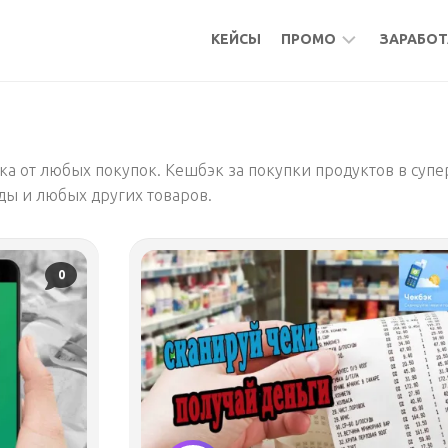
КЕЙСЫ
ПРОМО
ЗАРАБОТ
БОНУСЫ
МИКР
КЕШБЭК
АКТИ
 от любых покупок. Кешбэк за покупки продуктов в супер
АКТИВНОСТИ
ПОДР
ды и любых других товаров.
ФРИЛ
УДАЛ
РАБО
0
МИКР
ПАСС
БУРЖ