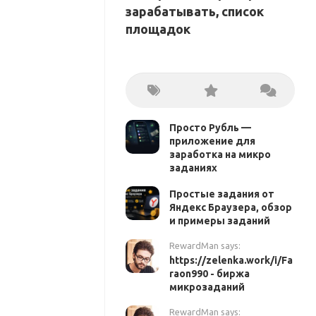
зарабатывать, список
площадок
Просто Рубль —
приложение для
заработка на микро
заданиях
Простые задания от
Яндекс Браузера, обзор
и примеры заданий
RewardMan says:
https://zelenka.work/i/Fa
raon990 - биржа
микрозаданий
RewardMan says: