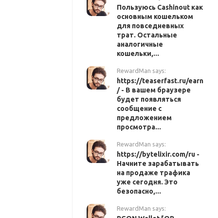
Пользуюсь Cashinout как
основным кошельком
для повседневных
трат. Остальные
аналогичные
кошельки,...
RewardMan says:
https://teaserfast.ru/earn
/ - В вашем браузере
будет появляться
сообщение с
предложением
просмотра...
RewardMan says:
https://bytelixir.com/ru -
Начните зарабатывать
на продаже трафика
уже сегодня. Это
безопасно,...
RewardMan says: