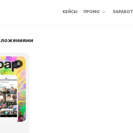
КЕЙСЫ
ПРОМО
ЗАРАБОТ
БОНУСЫ
МИКР
 вложениями
КЕШБЭК
АКТИ
АКТИВНОСТИ
ПОДР
ФРИЛ
0
УДАЛ
РАБО
МИКР
ПАСС
БУРЖ