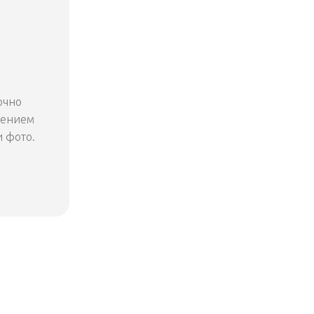
очно
жением
 фото.