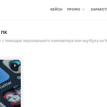
КЕЙСЫ
ПРОМО
ЗАРАБОТ
БОНУСЫ
МИКР
 ПК
КЕШБЭК
АКТИ
г с помощью персонального компьютера или ноутбука на W
АКТИВНОСТИ
ПОДР
ФРИЛ
УДАЛ
РАБО
0
МИКР
ПАСС
БУРЖ