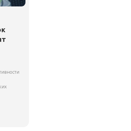
ок
ят
ктивности
ких