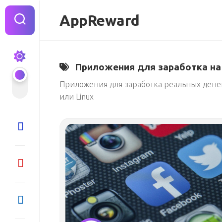
Перейти
к
AppReward
содержанию
Приложения для заработка на
Приложения для заработка реальных дене
или Linux