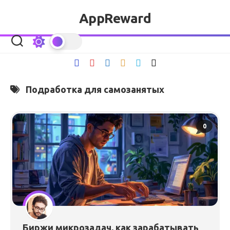
Перейти
AppReward
к
содержанию
Подработка для самозанятых
0
Биржи микрозадач, как зарабатывать