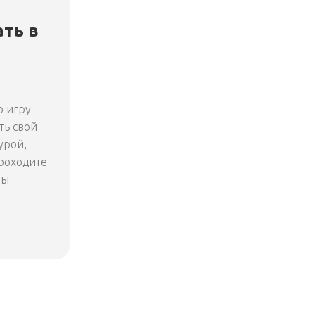
ать в
ю игру
ть свой
урой,
роходите
лы