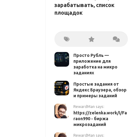
зарабатывать, список
площадок
Просто Рубль —
приложение для
заработка на микро
заданиях
Простые задания от
Яндекс Браузера, обзор
и примеры заданий
RewardMan says:
https://zelenka.work/i/Fa
raon990 - биржа
микрозаданий
RewardMan says: