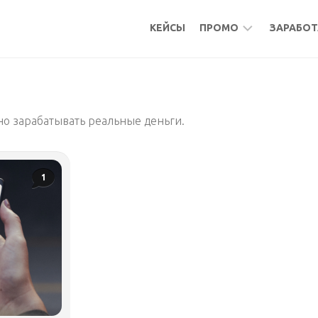
КЕЙСЫ
ПРОМО
ЗАРАБОТ
БОНУСЫ
МИКР
КЕШБЭК
АКТИ
жно зарабатывать реальные деньги.
АКТИВНОСТИ
ПОДР
ФРИЛ
УДАЛ
1
РАБО
МИКР
ПАСС
БУРЖ