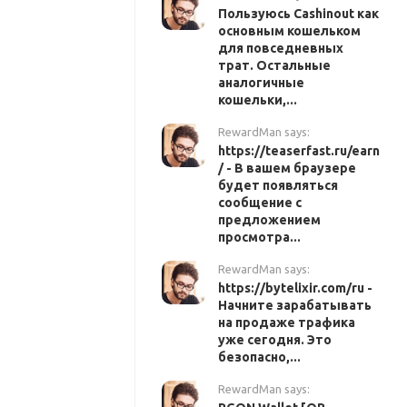
Пользуюсь Cashinout как
основным кошельком
для повседневных
трат. Остальные
аналогичные
кошельки,...
RewardMan says:
https://teaserfast.ru/earn
/ - В вашем браузере
будет появляться
сообщение с
предложением
просмотра...
RewardMan says:
https://bytelixir.com/ru -
Начните зарабатывать
на продаже трафика
уже сегодня. Это
безопасно,...
RewardMan says: