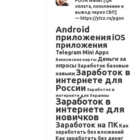
PGON Wallet [QR
оплата, пополнение и
вывод через СБП]
— https://yizz.ru/pgon
Android
приложения
iOS
приложения
Telegram Mini Apps
Деньги за
Банковские карты
опросы
Заработок базовые
Заработок в
навыки
интернете для
России
Заработок в
интернете для Украины
Заработок в
интернете для
новичков
Заработок на ПК
Как
заработать без вложений
Как заработать без денег