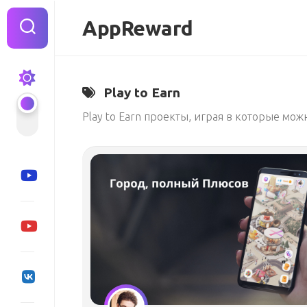
Перейти
к
AppReward
содержанию
Play to Earn
Play to Earn проекты, играя в которые мо