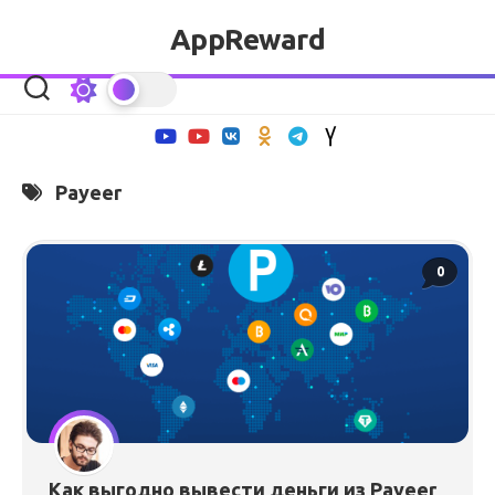
Перейти
AppReward
к
содержанию
Payeer
0
Как выгодно вывести деньги из Payeer