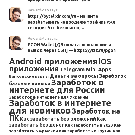
RewardMan says:
https://bytelixir.com/ru - Начните
зарабатывать на продаже трафика уже
сегодня. Это безопасно,...
RewardMan says:
PGON Wallet [QR оплата, пополнение и
вывод через СБП] — https://yizz.ru/pgon
Android приложения
iOS
приложения
Telegram Mini Apps
Деньги за опросы
Заработок
Банковские карты
Заработок в
базовые навыки
интернете для России
Заработок в интернете для Украины
Заработок в интернете
для новичков
Заработок на
ПК
Как заработать без вложений
Как
заработать без денег
Как заработать в 2023
Как
заработать в Армении
Как заработать в Грузии
Как