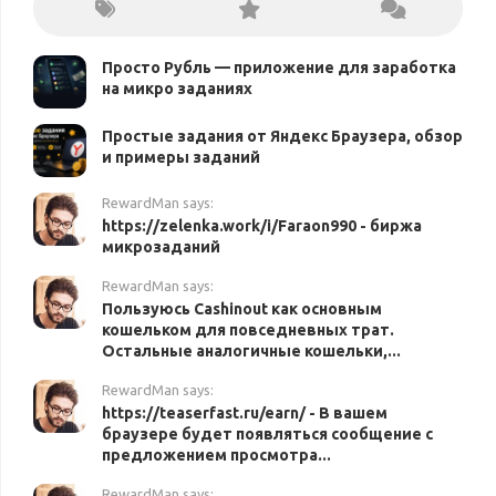
Просто Рубль — приложение для заработка
на микро заданиях
Простые задания от Яндекс Браузера, обзор
и примеры заданий
RewardMan says:
https://zelenka.work/i/Faraon990 - биржа
микрозаданий
RewardMan says:
Пользуюсь Cashinout как основным
кошельком для повседневных трат.
Остальные аналогичные кошельки,...
RewardMan says:
https://teaserfast.ru/earn/ - В вашем
браузере будет появляться сообщение с
предложением просмотра...
RewardMan says: