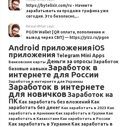
https://bytelixir.com/ru - Начните
зарабатывать на продаже трафика уже
сегодня. Это безопасно,...
RewardMan says:
PGON Wallet [QR оплата, пополнение и
вывод через СБП] — https://yizz.ru/pgon
Android приложения
iOS
приложения
Telegram Mini Apps
Деньги за опросы
Заработок
Банковские карты
Заработок в
базовые навыки
интернете для России
Заработок в интернете для Украины
Заработок в интернете
для новичков
Заработок на
ПК
Как заработать без вложений
Как
заработать без денег
Как заработать в 2023
Как
заработать в Армении
Как заработать в Грузии
Как
заработать в Казахстане
Как заработать в России
Как заработать в Украине
Как заработать в