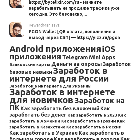
https://bytelixir.com/ru - Начните
зарабатывать на продаже трафика уже
сегодня. Это безопасно,...
RewardMan says:
PGON Wallet [QR оплата, пополнение и
вывод через СБП] — https://yizz.ru/pgon
Android приложения
iOS
приложения
Telegram Mini Apps
Деньги за опросы
Заработок
Банковские карты
Заработок в
базовые навыки
интернете для России
Заработок в интернете для Украины
Заработок в интернете
для новичков
Заработок на
ПК
Как заработать без вложений
Как
заработать без денег
Как заработать в 2023
Как
заработать в Армении
Как заработать в Грузии
Как
заработать в Казахстане
Как заработать в России
Как заработать в Украине
Как заработать в
большом городе
Как заработать в городе
Как