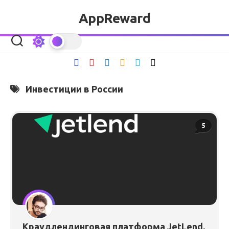
Перейти
AppReward
к
содержанию
Инвестиции в России
5
Краудлендинговая платформа JetLend,