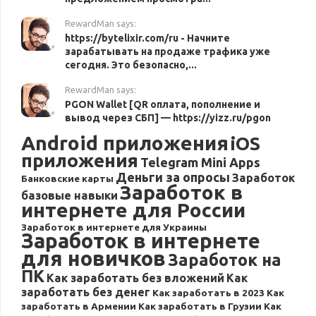
RewardMan says:
https://bytelixir.com/ru - Начните
зарабатывать на продаже трафика уже
сегодня. Это безопасно,...
RewardMan says:
PGON Wallet [QR оплата, пополнение и
вывод через СБП] — https://yizz.ru/pgon
Android приложения
iOS
приложения
Telegram Mini Apps
Деньги за опросы
Заработок
Банковские карты
Заработок в
базовые навыки
интернете для России
Заработок в интернете для Украины
Заработок в интернете
для новичков
Заработок на
ПК
Как заработать без вложений
Как
заработать без денег
Как заработать в 2023
Как
заработать в Армении
Как заработать в Грузии
Как