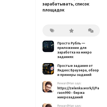
зарабатывать, список
площадок
Просто Рубль —
приложение для
заработка на микро
заданиях
Простые задания от
Яндекс Браузера, обзор
и примеры заданий
RewardMan says:
https://zelenka.work/i/Fa
raon990 - биржа
микрозаданий
RewardMan says: