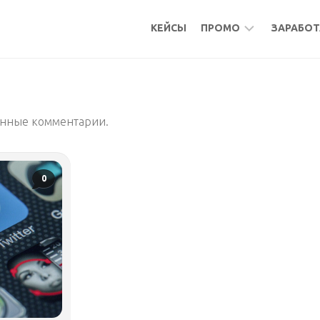
КЕЙСЫ
ПРОМО
ЗАРАБОТ
БОНУСЫ
МИКР
КЕШБЭК
АКТИ
ленные комментарии.
АКТИВНОСТИ
ПОДР
ФРИЛ
УДАЛ
0
РАБО
МИКР
ПАСС
БУРЖ