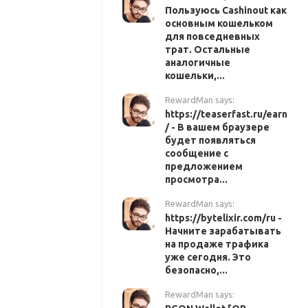
Пользуюсь Cashinout как
основным кошельком
для повседневных
трат. Остальные
аналогичные
кошельки,...
RewardMan says:
https://teaserfast.ru/earn
/ - В вашем браузере
будет появляться
сообщение с
предложением
просмотра...
RewardMan says:
https://bytelixir.com/ru -
Начните зарабатывать
на продаже трафика
уже сегодня. Это
безопасно,...
RewardMan says: