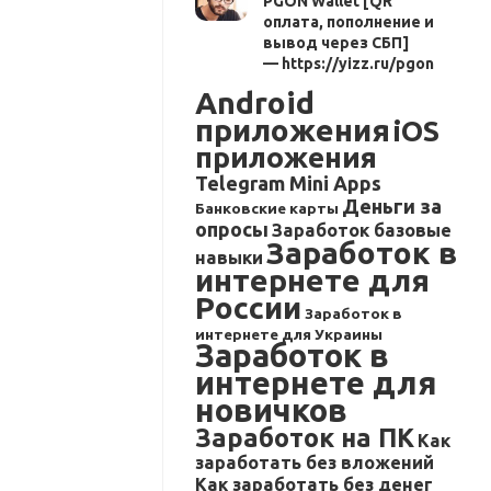
PGON Wallet [QR
оплата, пополнение и
вывод через СБП]
— https://yizz.ru/pgon
Android
приложения
iOS
приложения
Telegram Mini Apps
Деньги за
Банковские карты
опросы
Заработок базовые
Заработок в
навыки
интернете для
России
Заработок в
интернете для Украины
Заработок в
интернете для
новичков
Заработок на ПК
Как
заработать без вложений
Как заработать без денег