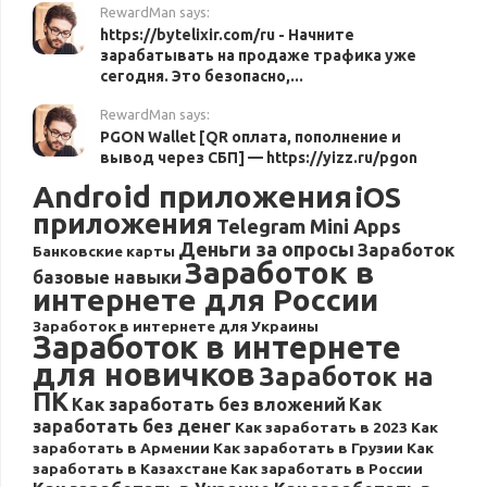
RewardMan says:
https://bytelixir.com/ru - Начните
зарабатывать на продаже трафика уже
сегодня. Это безопасно,...
RewardMan says:
PGON Wallet [QR оплата, пополнение и
вывод через СБП] — https://yizz.ru/pgon
Android приложения
iOS
приложения
Telegram Mini Apps
Деньги за опросы
Заработок
Банковские карты
Заработок в
базовые навыки
интернете для России
Заработок в интернете для Украины
Заработок в интернете
для новичков
Заработок на
ПК
Как заработать без вложений
Как
заработать без денег
Как заработать в 2023
Как
заработать в Армении
Как заработать в Грузии
Как
заработать в Казахстане
Как заработать в России