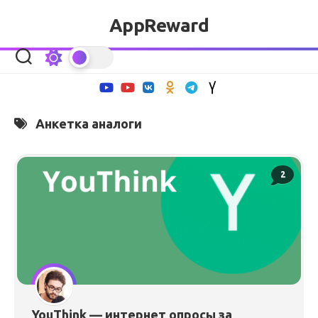
Перейти
AppReward
к
содержанию
Анкетка аналоги
2
YouThink — интернет опросы за