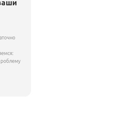
ваши
аточно
яемся:
 проблему