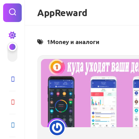
Перейти
к
AppReward
содержанию
1Money и аналоги